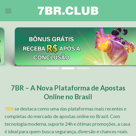
Skip
to
content
7BR – A Nova Plataforma de Apostas
Online no Brasil
7BR
se destaca como uma das plataformas mais recentes e
completas do mercado de apostas online no Brasil. Com
tecnologia moderna, suporte 24h e ótimas promoções, a casa
é ideal para quem busca segurança, diversão e chances reais