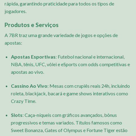
rápida, garantindo praticidade para todos os tipos de
jogadores.
Produtos e Serviços
A 7BR traz uma grande variedade de jogos e opções de
apostas:
Apostas Esportivas
: Futebol nacional e internacional,
NBA, tênis, UFC, vôlei e eSports com odds competitivas e
apostas ao vivo.
Cassino Ao Vivo
: Mesas com crupiês reais 24h, incluindo
roleta, blackjack, bacará e game shows interativos como
Crazy Time.
Slots
: Caça-níqueis com gráficos avançados, bônus
progressivos e temas variados. Títulos famosos como
Sweet Bonanza, Gates of Olympus e Fortune Tiger estão