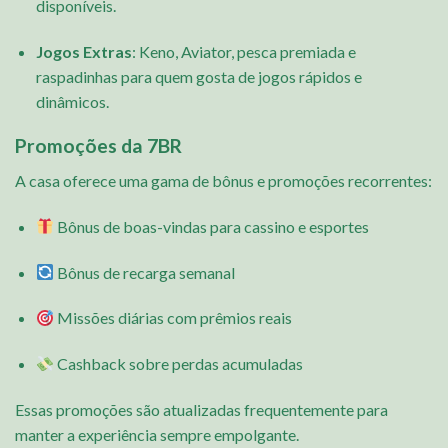
disponíveis.
Jogos Extras
: Keno, Aviator, pesca premiada e
raspadinhas para quem gosta de jogos rápidos e
dinâmicos.
Promoções da 7BR
A casa oferece uma gama de bônus e promoções recorrentes:
Bônus de boas-vindas para cassino e esportes
Bônus de recarga semanal
Missões diárias com prêmios reais
Cashback sobre perdas acumuladas
Essas promoções são atualizadas frequentemente para
manter a experiência sempre empolgante.