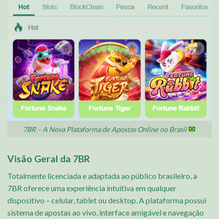
7BR – A Nova Plataforma de Apostas Online no Brasil
Visão Geral da 7BR
Totalmente licenciada e adaptada ao público brasileiro, a
7BR oferece uma experiência intuitiva em qualquer
dispositivo – celular, tablet ou desktop. A plataforma possui
sistema de apostas ao vivo, interface amigável e navegação